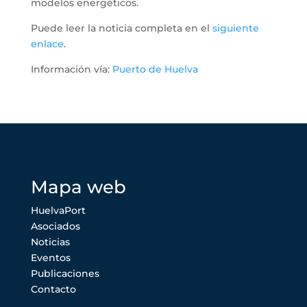
modelos energéticos.
Puede leer la noticia completa en el
siguiente
enlace
.
Información vía:
Puerto de Huelva
Mapa web
HuelvaPort
Asociados
Noticias
Eventos
Publicaciones
Contacto