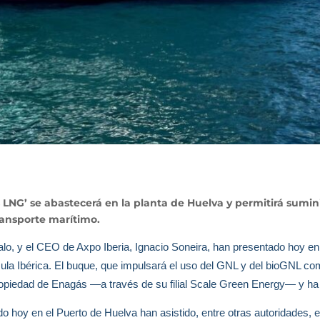
os LNG’ se abastecerá en la planta de Huelva y permitirá sum
ransporte marítimo.
o, y el CEO de Axpo Iberia, Ignacio Soneira, han presentado hoy en
nsula Ibérica. El buque, que impulsará el uso del GNL y del bioGNL c
ropiedad de Enagás ―a través de su filial Scale Green Energy― y ha 
ado hoy en el Puerto de Huelva han asistido, entre otras autoridades,