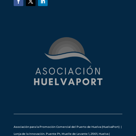
Asociación para la Promoción Comercial del Puerto de Huelva (HuelvaPort) |
Lonja de la Innovación. Puente Pt, Muelle de Levante 1, 21001, Huelva
|