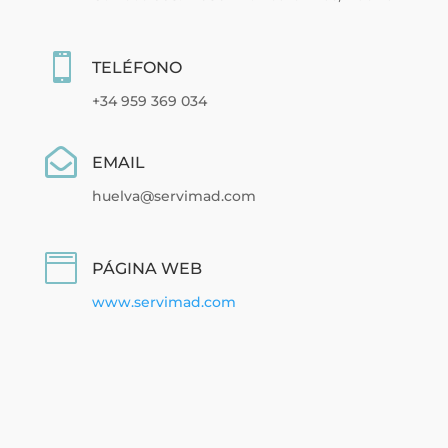

TELÉFONO
+34 959 369 034

EMAIL
huelva@servimad.com

PÁGINA WEB
www.servimad.com